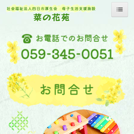
ホーム
菜の花苑について
施設紹介
菜の花苑での生活
申し込み方法
採用情報
職員インタビュー
募集要項
資料ダウンロード